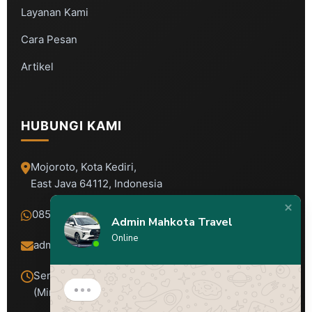
Layanan Kami
Cara Pesan
Artikel
HUBUNGI KAMI
Mojoroto, Kota Kediri,
East Java 64112, Indonesia
0857-2267-6464
Admin Mahkota Travel
Online
admin@mahkotatravel.com
Senin - Sabtu: 08.00 - 18:00 WIB
(Minggu & Libur Buka)
Admin Mahkota Travel
Assalamualaikum..