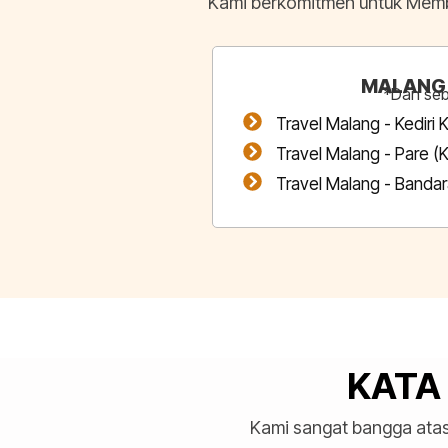
Kami berkomitmen untuk Memb
MALANG -
*Dan seb
Travel Malang - Kediri 
Travel Malang - Pare (
Travel Malang - Bandara
KATA
Kami sangat bangga atas