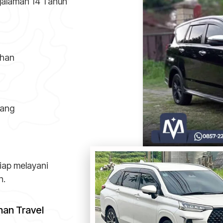
galaman 14 Tahun
uhan
lang
iap melayani
n.
an Travel