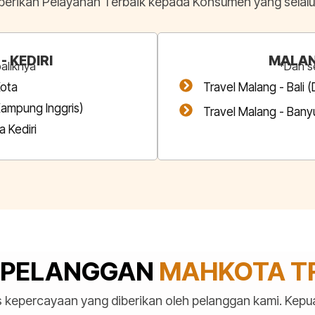
erikan Pelayanan Terbaik kepada Konsumen yang selalu 
 KEDIRI
MALAN
aliknya
*Dan s
Kota
Travel Malang - Bali 
Kampung Inggris)
Travel Malang - Ban
 Kediri
 PELANGGAN
MAHKOTA T
 kepercayaan yang diberikan oleh pelanggan kami. Kep