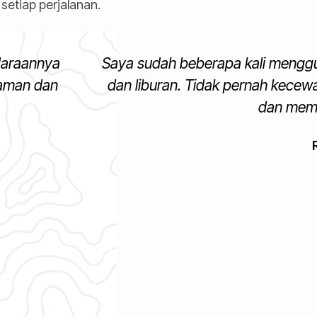
setiap perjalanan.
daraannya
Saya sudah beberapa kali menggu
 aman dan
dan liburan. Tidak pernah kecew
dan mem