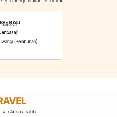
setia menggunakan jasa kami.
G - BALI
ebaliknya
(Denpasar)
yuwangi (Pelabuhan)
RAVEL
uasan Anda adalah