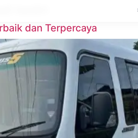
li kediri
erbaik dan Terpercaya