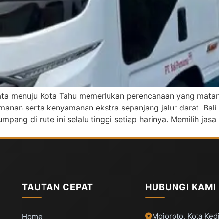
ewata menuju Kota Tahu memerlukan perencanaan yang matang
an serta kenyamanan ekstra sepanjang jalur darat. Bali d
pang di rute ini selalu tinggi setiap harinya. Memilih jasa
TAUTAN CEPAT
HUBUNGI KAMI
Mojoroto, Kota Kedi
Home