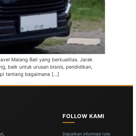
vel Malang Bali yang berkualitas. Jarak
g, baik untuk urusan bisnis, pendidikan,
api tentang bagaimana […]
FOLLOW KAMI
ri,
Dapatkan informasi rute