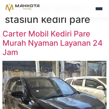
Tag:
antar jemput
stasiun kediri pare
Carter Mobil Kediri Pare
Murah Nyaman Layanan 24
Jam