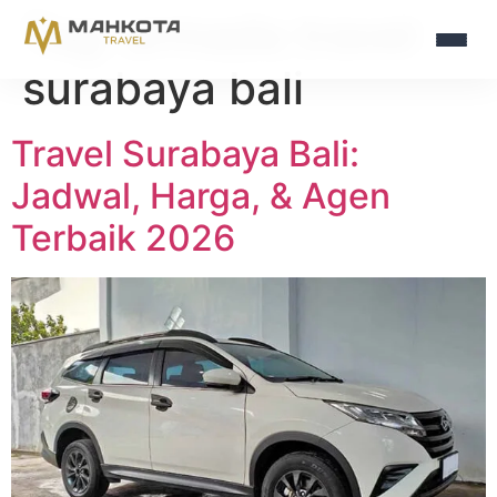
Tag:
armada travel
surabaya bali
Travel Surabaya Bali:
Jadwal, Harga, & Agen
Terbaik 2026