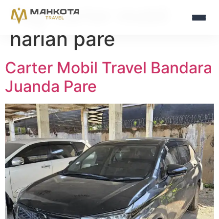
Tag:
carter mobil
harian pare
Carter Mobil Travel Bandara
Juanda Pare