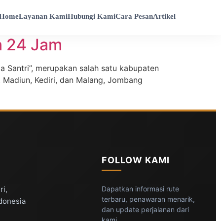
Home
Layanan Kami
Hubungi Kami
Cara Pesan
Artikel
n 24 Jam
 Santri”, merupakan salah satu kabupaten
, Madiun, Kediri, dan Malang, Jombang
FOLLOW KAMI
ri,
Dapatkan informasi rute
terbaru, penawaran menarik,
ndonesia
dan update perjalanan dari
kami.