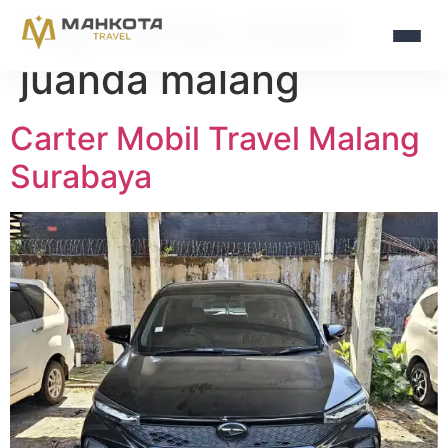
Tag:
carter mobil
juanda malang
Carter Mobil Travel Malang
Surabaya