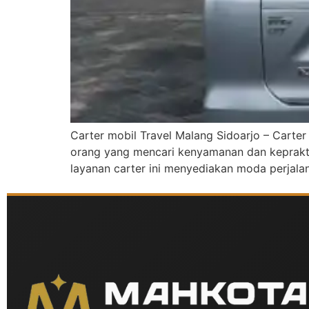
Carter mobil Travel Malang Sidoarjo – Carter
orang yang mencari kenyamanan dan keprakti
layanan carter ini menyediakan moda perjalan