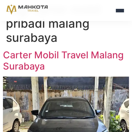
Tag:
carter mobil
pribadi malang
surabaya
Carter Mobil Travel Malang
Surabaya