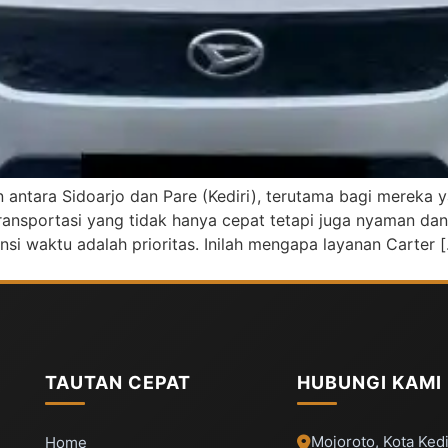
an antara Sidoarjo dan Pare (Kediri), terutama bagi mereka
transportasi yang tidak hanya cepat tetapi juga nyaman da
si waktu adalah prioritas. Inilah mengapa layanan Carter 
TAUTAN CEPAT
HUBUNGI KAMI
Mojoroto, Kota Kedi
Home