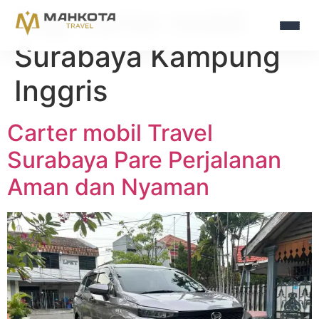
Tag:
carter mobil
Surabaya Kampung
Inggris
Carter mobil Travel
Surabaya Pare Perjalanan
Aman dan Nyaman