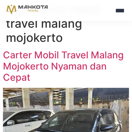
Tag:
carter mobil
travel malang
mojokerto
Carter Mobil Travel Malang
Mojokerto Nyaman dan
Cepat