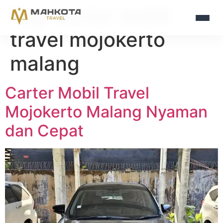
Tag:
carter mobil
travel mojokerto
malang
Carter Mobil Travel
Mojokerto Malang Nyaman
dan Cepat