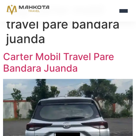
Tag:
carter mobil
travel pare bandara
juanda
Carter Mobil Travel Pare
Bandara Juanda