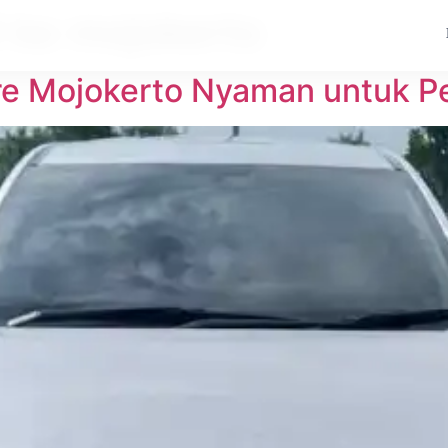
l ke mojokerto
are Mojokerto Nyaman untuk P