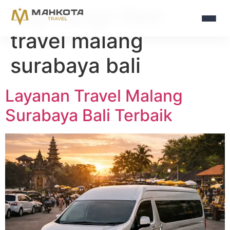
Tag:
harga tiket
travel malang
surabaya bali
Layanan Travel Malang
Surabaya Bali Terbaik