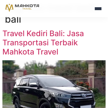
Tag:
info travel kediri
bali
Travel Kediri Bali: Jasa
Transportasi Terbaik
Mahkota Travel