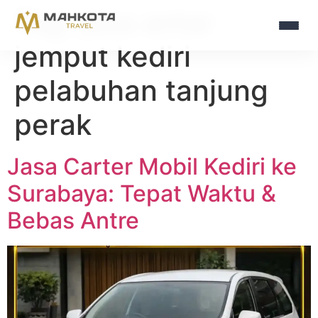
Tag:
jasa antar
jemput kediri
pelabuhan tanjung
perak
Jasa Carter Mobil Kediri ke
Surabaya: Tepat Waktu &
Bebas Antre