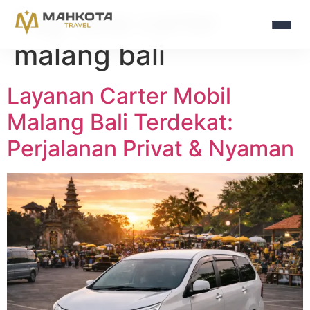
Tag:
jasa carter
malang bali
Layanan Carter Mobil
Malang Bali Terdekat:
Perjalanan Privat & Nyaman