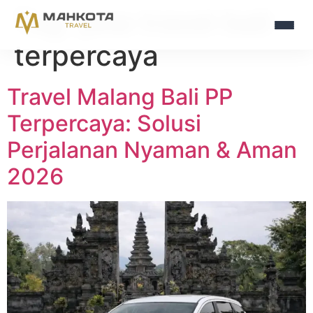
Tag:
jasa travel bali
terpercaya
Travel Malang Bali PP
Terpercaya: Solusi
Perjalanan Nyaman & Aman
2026