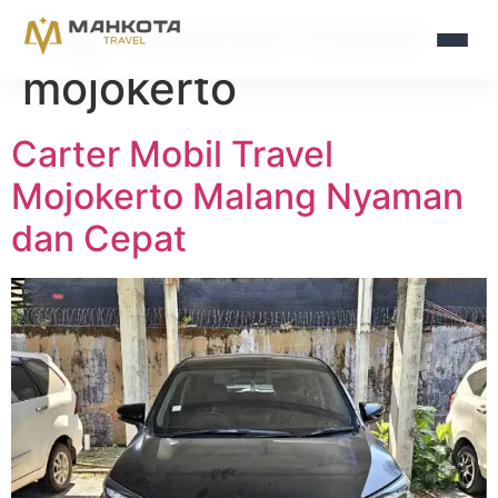
Tag:
layanan travel
mojokerto
Carter Mobil Travel
Mojokerto Malang Nyaman
dan Cepat