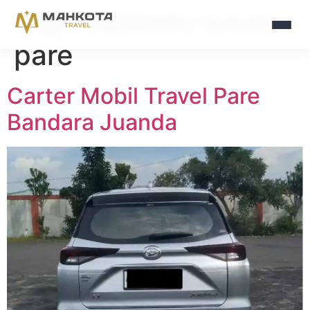
Tag:
mahkota travel
pare
Carter Mobil Travel Pare
Bandara Juanda