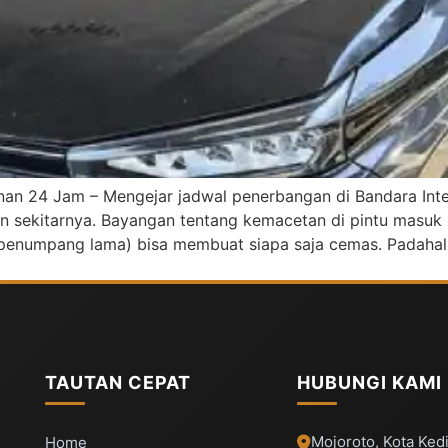
nan 24 Jam – Mengejar jadwal penerbangan di Bandara Inte
sekitarnya. Bayangan tentang kemacetan di pintu masuk 
enumpang lama) bisa membuat siapa saja cemas. Padahal, 
TAUTAN CEPAT
HUBUNGI KAMI
Mojoroto, Kota Kedi
Home