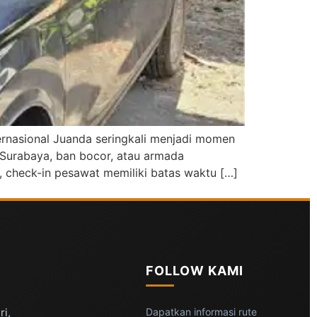
rnasional Juanda seringkali menjadi momen
Surabaya, ban bocor, atau armada
check-in pesawat memiliki batas waktu […]
FOLLOW KAMI
ri,
Dapatkan informasi rute