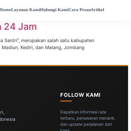
Home
Layanan Kami
Hubungi Kami
Cara Pesan
Artikel
n 24 Jam
 Santri”, merupakan salah satu kabupaten
, Madiun, Kediri, dan Malang, Jombang
FOLLOW KAMI
ri,
Dapatkan informasi rute
terbaru, penawaran menarik,
ndonesia
dan update perjalanan dari
kami.