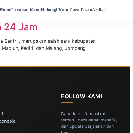
Home
Layanan Kami
Hubungi Kami
Cara Pesan
Artikel
n 24 Jam
 Santri”, merupakan salah satu kabupaten
, Madiun, Kediri, dan Malang, Jombang
FOLLOW KAMI
ri,
Dapatkan informasi rute
terbaru, penawaran menarik,
ndonesia
dan update perjalanan dari
kami.