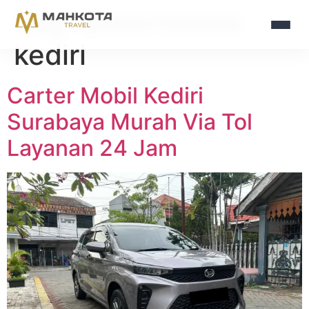
Tag:
sewa innova
kediri
Carter Mobil Kediri
Surabaya Murah Via Tol
Layanan 24 Jam