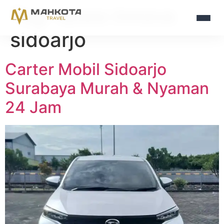
Tag:
sewa innova
sidoarjo
Carter Mobil Sidoarjo
Surabaya Murah & Nyaman
24 Jam