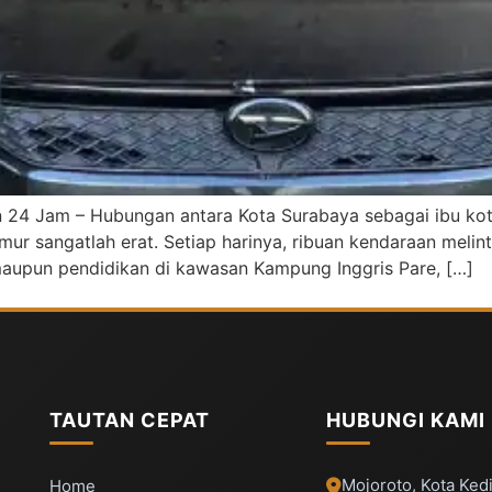
n 24 Jam – Hubungan antara Kota Surabaya sebagai ibu kota
mur sangatlah erat. Setiap harinya, ribuan kendaraan melint
 maupun pendidikan di kawasan Kampung Inggris Pare, […]
TAUTAN CEPAT
HUBUNGI KAMI
Mojoroto, Kota Kedi
Home