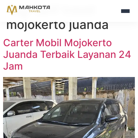
Tag:
tarif travel
mojokerto juanda
Carter Mobil Mojokerto
Juanda Terbaik Layanan 24
Jam