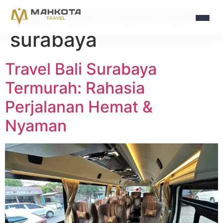
Tag:
tiket travel bali
surabaya
Travel Bali Surabaya
Termurah: Rahasia
Perjalanan Hemat &
Nyaman