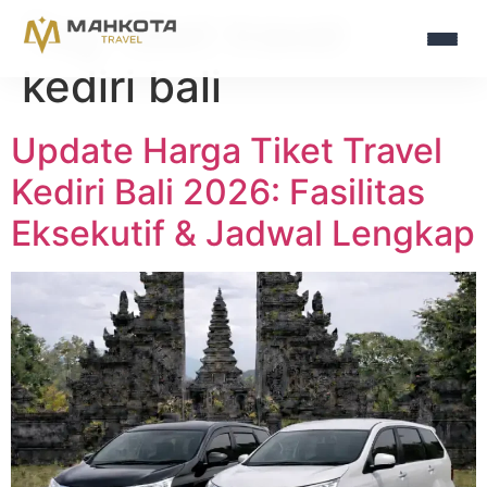
Tag:
tiket travel
kediri bali
Update Harga Tiket Travel
Kediri Bali 2026: Fasilitas
Eksekutif & Jadwal Lengkap