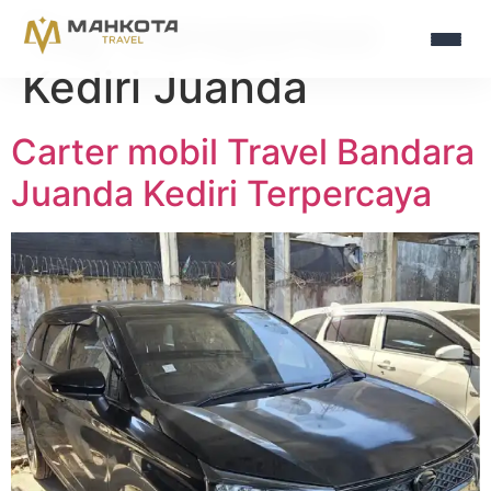
Tag:
transportasi
Kediri Juanda
Carter mobil Travel Bandara
Juanda Kediri Terpercaya