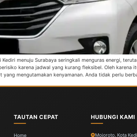
ri Kediri menuju Surabaya seringkali menguras energi, teru
siko karena jadwal yang kurang fleksibel. Oleh karena itu
kat yang mengutamakan kenyamanan. Anda tidak perlu berba
TAUTAN CEPAT
HUBUNGI KAMI
Mojoroto, Kota Kedi
Home