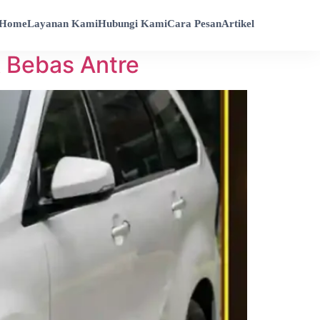
Home
Layanan Kami
Hubungi Kami
Cara Pesan
Artikel
& Bebas Antre