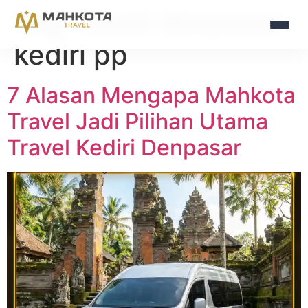
Tag:
travel denpasar
kediri pp
7 Alasan Mengapa Mahkota
Travel Jadi Pilihan Utama
Travel Kediri Denpasar