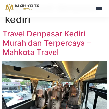
Tag:
travel denpasar
kediri
Travel Denpasar Kediri
Murah dan Terpercaya –
Mahkota Travel