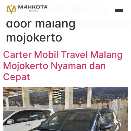
Tag:
travel door to
door malang
mojokerto
Carter Mobil Travel Malang
Mojokerto Nyaman dan
Cepat