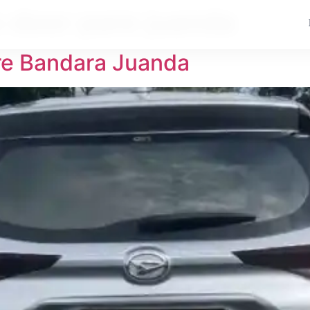
o door pare juanda
are Bandara Juanda