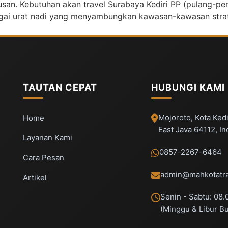
san. Kebutuhan akan travel Surabaya Kediri PP (pulang-per
agai urat nadi yang menyambungkan kawasan-kawasan strate
TAUTAN CEPAT
HUBUNGI KAMI
Mojoroto, Kota Kedi
Home
East Java 64112, I
Layanan Kami
0857-2267-6464
Cara Pesan
admin@mahkotatra
Artikel
Senin - Sabtu: 08.
(Minggu & Libur B