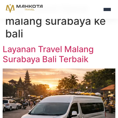
Tag:
travel hiace
malang surabaya ke
bali
Layanan Travel Malang
Surabaya Bali Terbaik