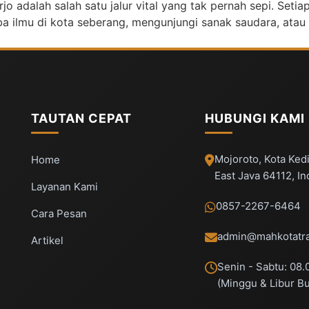
 adalah salah satu jalur vital yang tak pernah sepi. Setiap
ba ilmu di kota seberang, mengunjungi sanak saudara, atau
TAUTAN CEPAT
HUBUNGI KAMI
Mojoroto, Kota Kedi
Home
East Java 64112, I
Layanan Kami
0857-2267-6464
Cara Pesan
admin@mahkotatra
Artikel
Senin - Sabtu: 08.
(Minggu & Libur B