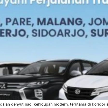
s adalah denyut nadi kehidupan modern, terutama di korido