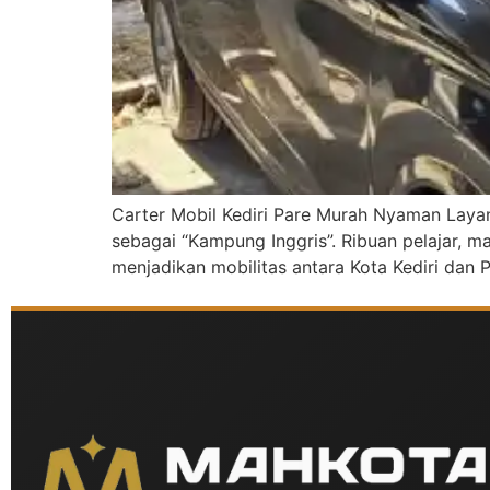
Carter Mobil Kediri Pare Murah Nyaman Laya
sebagai “Kampung Inggris”. Ribuan pelajar, ma
menjadikan mobilitas antara Kota Kediri dan P