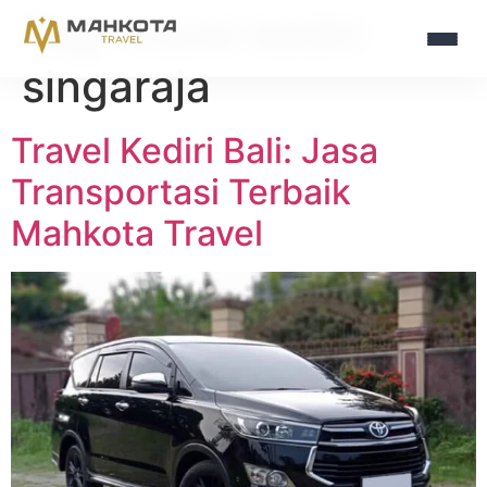
Tag:
travel kediri
singaraja
Travel Kediri Bali: Jasa
Transportasi Terbaik
Mahkota Travel