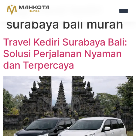
Tag:
travel kediri
surabaya bali murah
Travel Kediri Surabaya Bali:
Solusi Perjalanan Nyaman
dan Terpercaya