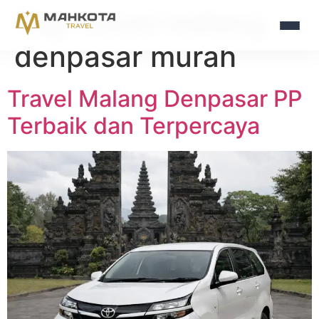
Tag:
travel malang
denpasar murah
Travel Malang Denpasar PP
Terbaik dan Terpercaya