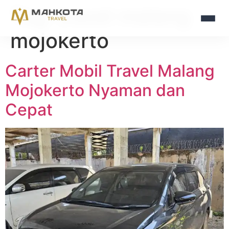
Tag:
travel malang
mojokerto
Carter Mobil Travel Malang
Mojokerto Nyaman dan
Cepat