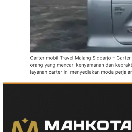
Carter mobil Travel Malang Sidoarjo – Carter
orang yang mencari kenyamanan dan keprakti
layanan carter ini menyediakan moda perjalan