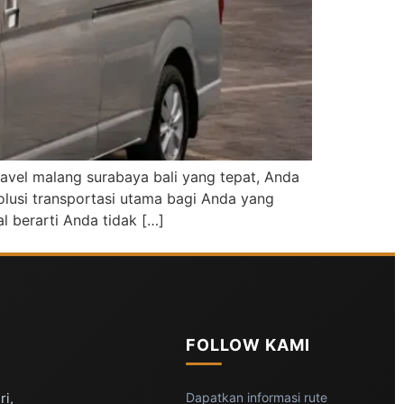
ravel malang surabaya bali yang tepat, Anda
olusi transportasi utama bagi Anda yang
l berarti Anda tidak […]
FOLLOW KAMI
ri,
Dapatkan informasi rute