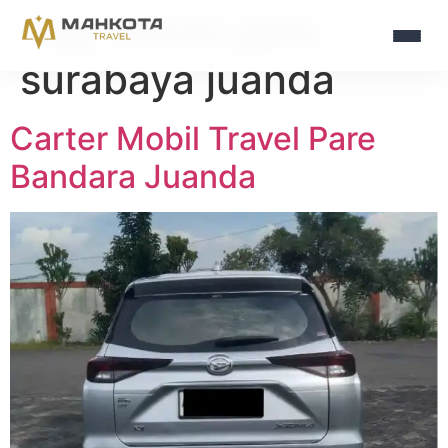
Tag:
travel pare
surabaya juanda
Carter Mobil Travel Pare
Bandara Juanda